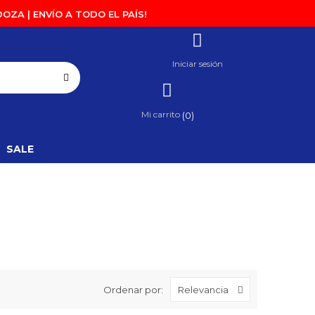
OZA | ENVÍO A TODO EL PAÍS!
Iniciar sesión
Mi carrito
0
SALE
Ordenar por:
Relevancia