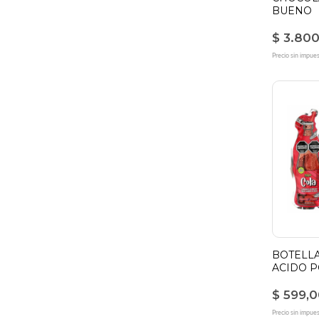
BUENO
$ 3.80
Precio sin impue
BOTELL
ACIDO 
$ 599,
Precio sin impue