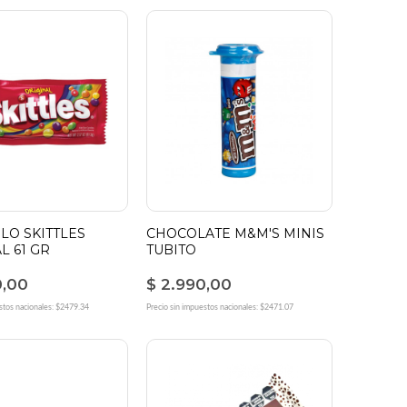
LO SKITTLES
CHOCOLATE M&M'S MINIS
L 61 GR
TUBITO
0,00
$ 2.990,00
stos nacionales: $2479.34
Precio sin impuestos nacionales: $2471.07