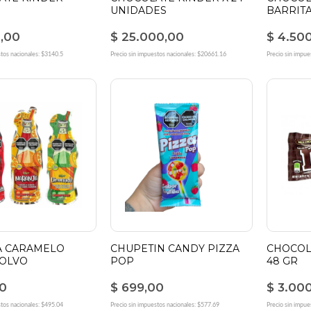
UNIDADES
BARRITA
0,00
$ 25.000,00
$ 4.50
stos nacionales: $3140.5
Precio sin impuestos nacionales: $20661.16
Precio sin impue
A CARAMELO
CHUPETIN CANDY PIZZA
CHOCOL
POLVO
POP
48 GR
00
$ 699,00
$ 3.00
stos nacionales: $495.04
Precio sin impuestos nacionales: $577.69
Precio sin impue