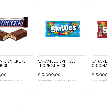
ATE SNICKERS
CARAMELO SKITTLES
CARAME
8 GR
TROPICAL 61 GR
ORIGINA
,00
$ 3.000,00
$ 3.00
stos nacionales: $2975.21
Precio sin impuestos nacionales: $2479.34
Precio sin impue