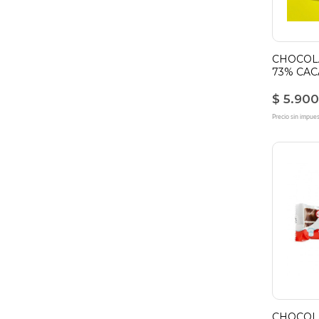
CHOCOL
73% CAC
$ 5.900
Precio sin impue
CHOCOL