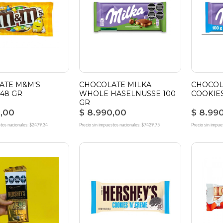
ATE M&M'S
CHOCOLATE MILKA
CHOCOL
48 GR
WHOLE HASELNUSSE 100
COOKIES
GR
0,00
$ 8.990,00
$ 8.99
stos nacionales: $2479.34
Precio sin impuestos nacionales: $7429.75
Precio sin impue