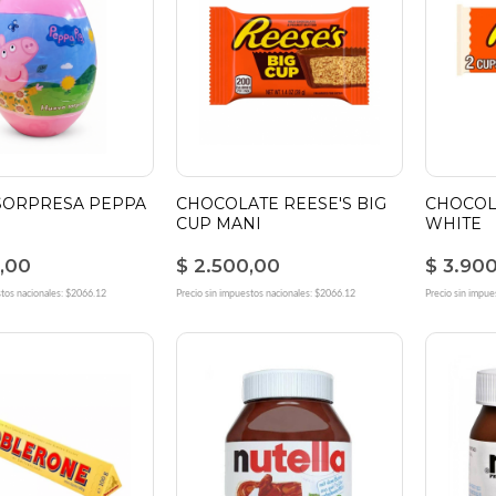
SORPRESA PEPPA
CHOCOLATE REESE'S BIG
CHOCOL
CUP MANI
WHITE
,00
$ 2.500,00
$ 3.90
stos nacionales: $2066.12
Precio sin impuestos nacionales: $2066.12
Precio sin impue