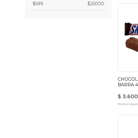
$
599
$
25000
CHOCOL
BARRA 4
$ 3.600
Precio sin impue