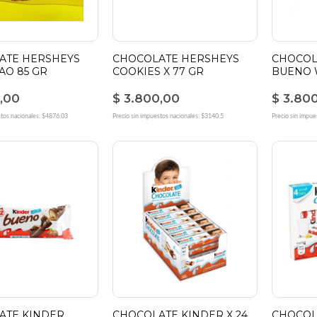
ATE HERSHEYS
CHOCOLATE HERSHEYS
CHOCOL
AO 85 GR
COOKIES X 77 GR
BUENO 
,00
$ 3.800,00
$ 3.80
stos nacionales: $4876.03
Precio sin impuestos nacionales: $3140.5
Precio sin impue
ATE KINDER
CHOCOLATE KINDER X 24
CHOCOL