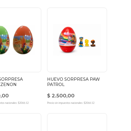
SORPRESA
HUEVO SORPRESA PAW
 ZENON
PATROL
0,00
$ 2.500,00
stos nacionales: $2066.12
Precio sin impuestos nacionales: $2066.12