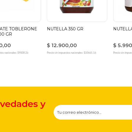
ATE TOBLERONE
NUTELLA 350 GR
NUTELLA
00 GR
0,00
$ 12.900,00
$ 5.99
stos nacionales: $9008.26
Precio sin impuestos nacionales: $10661.16
Precio sin impue
ovedades y