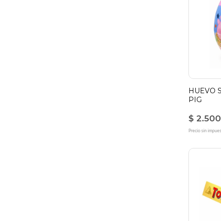
HUEVO 
PIG
$ 2.500
Precio sin impue