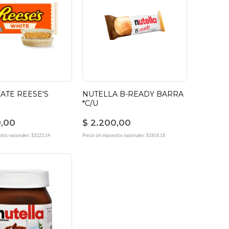
ATE REESE'S
NUTELLA B-READY BARRA
*C/U
0,00
$ 2.200,00
stos nacionales: $3223.14
Precio sin impuestos nacionales: $1818.18