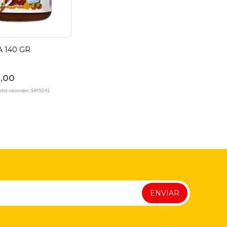
 140 GR
0,00
stos nacionales: $4950.41
ENVIAR