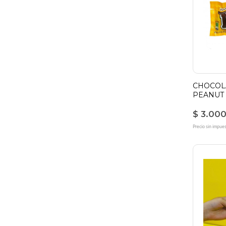
CHOCOL
PEANUT 
$ 3.00
Precio sin impue