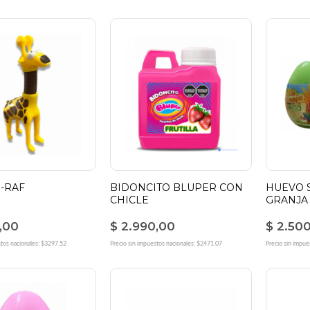
G-RAF
BIDONCITO BLUPER CON
HUEVO 
CHICLE
GRANJA
,00
$ 2.990,00
$ 2.50
stos nacionales: $3297.52
Precio sin impuestos nacionales: $2471.07
Precio sin impue