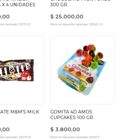
 X 4 UNIDADES
300 GR
0,00
$ 25.000,00
stos nacionales: $3719.01
Precio sin impuestos nacionales: $20661.16
ATE M&M'S MILK
GOMITA 4D AMOS
CUPCAKES 100 GR
0,00
$ 3.800,00
stos nacionales: $2479.34
Precio sin impuestos nacionales: $3140.5